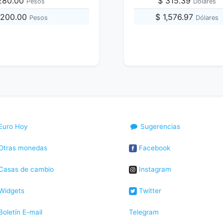
,280.00
$ 315.39
Pesos
Dólares
,200.00
$ 1,576.97
Pesos
Dólares
Euro Hoy
Sugerencias
Otras monedas
Facebook
Casas de cambio
Instagram
Widgets
Twitter
oletín E-mail
Telegram