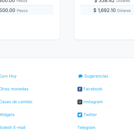
,800.00
$ 338.42
Pesos
Dólares
,500.00
$ 1,692.10
Pesos
Dólares
Euro Hoy
Sugerencias
Otras monedas
Facebook
Casas de cambio
Instagram
Widgets
Twitter
oletín E-mail
Telegram