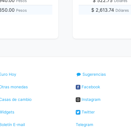
,940.00
$ 522.75
Pesos
Dólares
,850.00
$ 2,613.74
Pesos
Dólares
Euro Hoy
Sugerencias
Otras monedas
Facebook
Casas de cambio
Instagram
Widgets
Twitter
oletín E-mail
Telegram