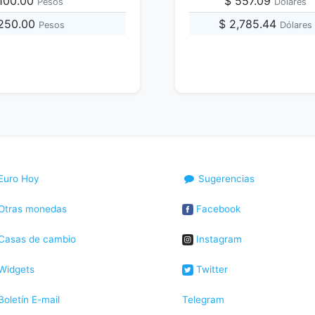
,100.00
$ 557.09
Pesos
Dólares
,250.00
$ 2,785.44
Pesos
Dólares
Euro Hoy
Sugerencias
Otras monedas
Facebook
Casas de cambio
Instagram
Widgets
Twitter
oletín E-mail
Telegram