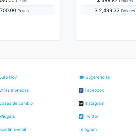
,080.00
$ 499.87
Pesos
Dólares
,700.00
$ 2,499.33
Pesos
Dólares
Euro Hoy
Sugerencias
Otras monedas
Facebook
Casas de cambio
Instagram
Widgets
Twitter
oletín E-mail
Telegram