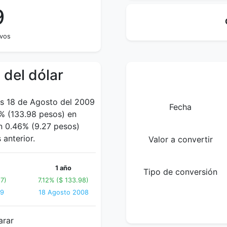
9
avos
 del dólar
es 18 de Agosto del 2009
Fecha
% (133.98 pesos) en
un 0.46% (9.27 pesos)
anterior.
Valor a convertir
1 año
Tipo de conversión
7)
7.12% ($ 133.98)
09
18 Agosto 2008
arar