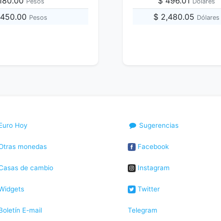
,180.00
$ 496.01
Pesos
Dólares
,450.00
$ 2,480.05
Pesos
Dólares
Euro Hoy
Sugerencias
Otras monedas
Facebook
Casas de cambio
Instagram
Widgets
Twitter
oletín E-mail
Telegram