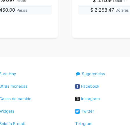
,780.00
$ 451.69
Pesos
Dólares
,450.00
$ 2,258.47
Pesos
Dólares
Euro Hoy
Sugerencias
Otras monedas
Facebook
Casas de cambio
Instagram
Widgets
Twitter
oletín E-mail
Telegram