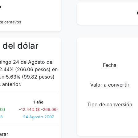
7
te centavos
 del dólar
mingo 24 de Agosto del
Fecha
2.44% (266.06 pesos) en
 un 5.63% (99.82 pesos)
anterior.
Valor a convertir
1 año
Tipo de conversión
82)
-12.44% ($ -266.06)
08
24 Agosto 2007
arar