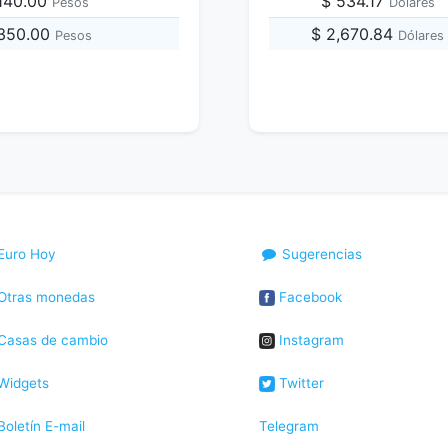
,140.00
$ 534.17
Pesos
Dólares
,350.00
$ 2,670.84
Pesos
Dólares
Euro Hoy
Sugerencias
Otras monedas
Facebook
Casas de cambio
Instagram
Widgets
Twitter
oletín E-mail
Telegram