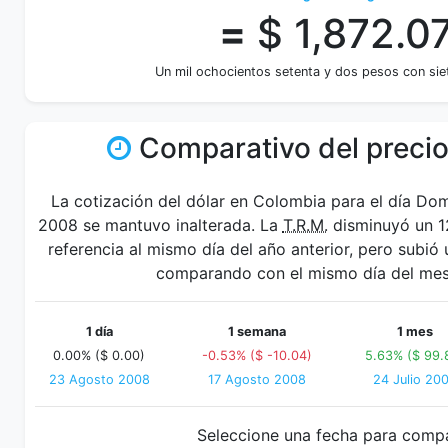
=
$ 1,872.0
Un mil ochocientos setenta y dos pesos con sie
Comparativo del precio
La cotización del dólar en Colombia para el día Do
2008 se mantuvo inalterada. La
T.R.M.
disminuyó un 1
referencia al mismo día del año anterior, pero subió
comparando con el mismo día del mes 
1 día
1 semana
1 mes
0.00% ($ 0.00)
-0.53% ($ -10.04)
5.63% ($ 99.
23 Agosto 2008
17 Agosto 2008
24 Julio 20
Seleccione una fecha para comp