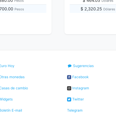
,880.00
$ 464.05
Pesos
Dólares
,700.00
$ 2,320.25
Pesos
Dólares
Euro Hoy
Sugerencias
Otras monedas
Facebook
Casas de cambio
Instagram
Widgets
Twitter
oletín E-mail
Telegram