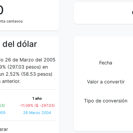
0
inta centavos
 del dólar
ado 26 de Marzo del 2005
Fecha
9% (297.03 pesos) en
 un 2.52% (58.53 pesos)
anterior.
Valor a convertir
1 año
Tipo de conversión
53)
-11.09% ($ -297.03)
005
26 Marzo 2004
arar