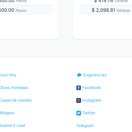
,600.00
$ 419.76
Pesos
Dólares
,500.00
$ 2,098.81
Pesos
Dólares
Euro Hoy
Sugerencias
Otras monedas
Facebook
Casas de cambio
Instagram
Widgets
Twitter
oletín E-mail
Telegram