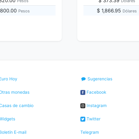
,320.00
$ 373.39
Pesos
Dólares
,800.00
$ 1,866.95
Pesos
Dólares
Euro Hoy
Sugerencias
Otras monedas
Facebook
Casas de cambio
Instagram
Widgets
Twitter
oletín E-mail
Telegram