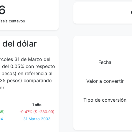
6
iseis centavos
 del dólar
ércoles 31 de Marzo del
Fecha
o del 0.05% con respecto
pesos) en referencia al
5.35 pesos) comparando
Valor a convertir
or.
Tipo de conversión
1 año
35)
-9.47% ($ -280.09)
04
31 Marzo 2003