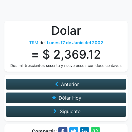
Dolar
TRM
del
Lunes 17 de Junio del 2002
=
$ 2,369.12
Dos mil trescientos sesenta y nueve pesos con doce centavos
Anterior
Dólar Hoy
Siguiente
Compartir: