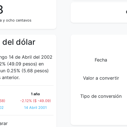
8
ta y ocho centavos
 del dólar
ngo 14 de Abril del 2002
Fecha
2% (49.09 pesos) en
o un 0.25% (5.68 pesos)
anterior.
Valor a convertir
1 año
Tipo de conversión
68)
-2.12% ($ -49.09)
02
14 Abril 2001
arar