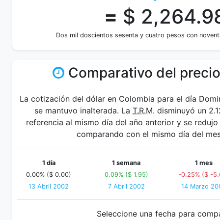
=
$ 2,264.9
Dos mil doscientos sesenta y cuatro pesos con noven
Comparativo del precio
La cotización del dólar en Colombia para el día Domi
se mantuvo inalterada. La
T.R.M.
disminuyó un 2.1
referencia al mismo día del año anterior y se reduj
comparando con el mismo día del mes 
1 día
1 semana
1 mes
0.00% ($ 0.00)
0.09% ($ 1.95)
-0.25% ($ -5.
13 Abril 2002
7 Abril 2002
14 Marzo 20
Seleccione una fecha para comp