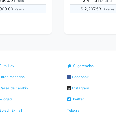
,960.00
$ 441.51
Pesos
Dólares
,900.00
$ 2,207.53
Pesos
Dólares
Euro Hoy
Sugerencias
Otras monedas
Facebook
Casas de cambio
Instagram
Widgets
Twitter
oletín E-mail
Telegram