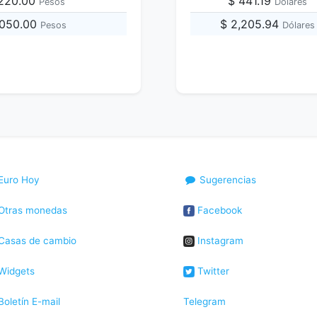
,220.00
$ 441.19
Pesos
Dólares
,050.00
$ 2,205.94
Pesos
Dólares
Euro Hoy
Sugerencias
Otras monedas
Facebook
Casas de cambio
Instagram
Widgets
Twitter
oletín E-mail
Telegram