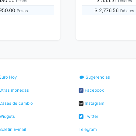
,580.00
$ 555.31
Pesos
Dólares
,950.00
$ 2,776.56
Pesos
Dólares
Euro Hoy
Sugerencias
Otras monedas
Facebook
Casas de cambio
Instagram
Widgets
Twitter
oletín E-mail
Telegram