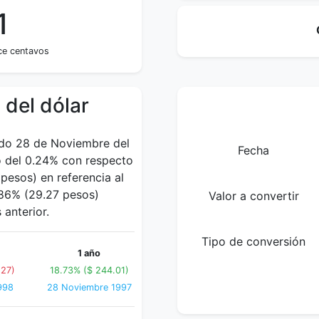
1
nce centavos
 del dólar
ado 28 de Noviembre del
Fecha
o del 0.24% con respecto
esos) en referencia al
.86% (29.27 pesos)
Valor a convertir
anterior.
Tipo de conversión
1 año
.27)
18.73% ($ 244.01)
998
28 Noviembre 1997