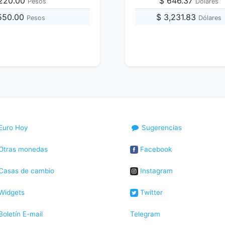
,220.00
$ 646.37
Pesos
Dólares
,550.00
$ 3,231.83
Pesos
Dólares
Euro Hoy
Sugerencias
Otras monedas
Facebook
Casas de cambio
Instagram
Widgets
Twitter
oletín E-mail
Telegram