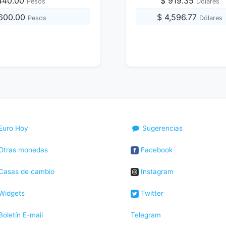
,440.00
$ 919.35
Pesos
Dólares
,600.00
$ 4,596.77
Pesos
Dólares
Euro Hoy
Sugerencias
Otras monedas
Facebook
Casas de cambio
Instagram
Widgets
Twitter
oletín E-mail
Telegram