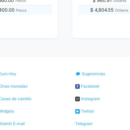
,360.00
$ 960.91
Pesos
Dólares
,400.00
$ 4,804.55
Pesos
Dólares
Euro Hoy
Sugerencias
Otras monedas
Facebook
Casas de cambio
Instagram
Widgets
Twitter
oletín E-mail
Telegram