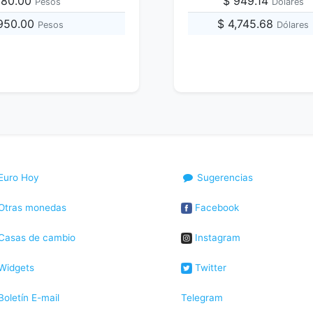
,180.00
$ 949.14
Pesos
Dólares
,950.00
$ 4,745.68
Pesos
Dólares
Euro Hoy
Sugerencias
Otras monedas
Facebook
Casas de cambio
Instagram
Widgets
Twitter
oletín E-mail
Telegram