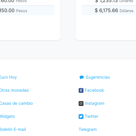
,260.00
$ 1,235.13
Pesos
Dólares
,150.00
$ 6,175.66
Pesos
Dólares
Euro Hoy
Sugerencias
Otras monedas
Facebook
Casas de cambio
Instagram
Widgets
Twitter
oletín E-mail
Telegram