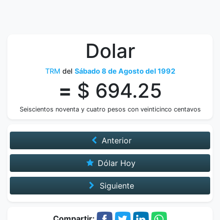
Dolar
TRM
del
Sábado 8 de Agosto del 1992
=
$ 694.25
Seiscientos noventa y cuatro pesos con veinticinco centavos
Anterior
Dólar Hoy
Siguiente
Compartir: