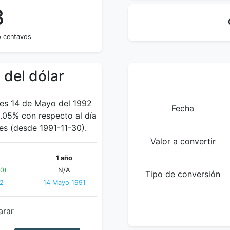
8
o centavos
 del dólar
ves 14 de Mayo del 1992
Fecha
.05% con respecto al día
es (desde 1991-11-30).
Valor a convertir
1 año
40)
N/A
Tipo de conversión
92
14 Mayo 1991
arar