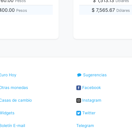
,760.00
$ 1,513.13
Pesos
Dólares
,400.00
$ 7,565.67
Pesos
Dólares
Euro Hoy
Sugerencias
Otras monedas
Facebook
Casas de cambio
Instagram
Widgets
Twitter
oletín E-mail
Telegram