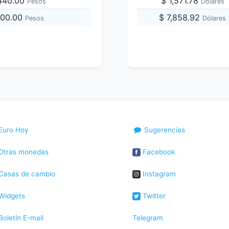
,440.00
$ 1,571.78
Pesos
Dólares
,100.00
$ 7,858.92
Pesos
Dólares
Euro Hoy
Sugerencias
Otras monedas
Facebook
Casas de cambio
Instagram
Widgets
Twitter
oletín E-mail
Telegram