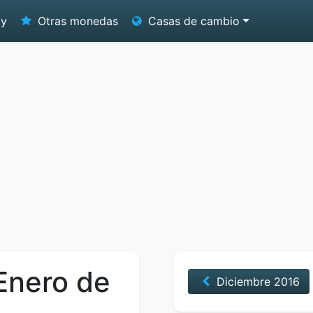
oy
Otras monedas
Casas de cambio
 Enero de
Diciembre
2016