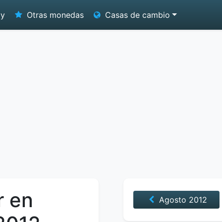
oy
Otras monedas
Casas de cambio
r en
Agosto
2012