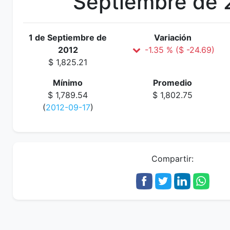
Septiembre de 
1 de Septiembre de
Variación
2012
-1.35 % ($ -24.69)
$ 1,825.21
Mínimo
Promedio
$ 1,789.54
$ 1,802.75
(
2012-09-17
)
Compartir: