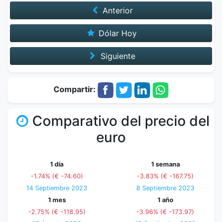
Anterior
Dólar Hoy
Siguiente
Compartir:
Comparativo del precio del
euro
1 día
1 semana
-1.74% (€ -74.60)
-3.83% (€ -167.75)
14 Septiembre 2023
8 Septiembre 2023
1 mes
1 año
-2.75% (€ -118.95)
-3.96% (€ -173.97)