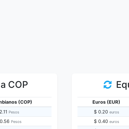
 a COP
Equ
mbianos (COP)
Euros (EUR)
2.11
$ 0.20
Pesos
euros
60.56
$ 0.40
Pesos
euros