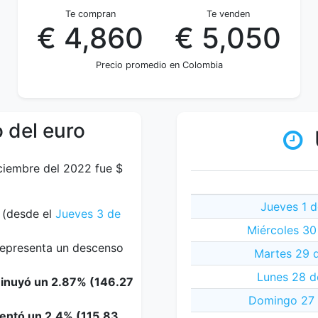
Te compran
Te venden
€ 4,860
€ 5,050
Precio promedio en Colombia
 del euro
iciembre del 2022 fue $
Jueves 1 
(desde el
Jueves 3 de
Miércoles 30
 representa un descenso
Martes 29 
Lunes 28 d
minuyó un 2.87% (146.27
Domingo 27 
mentó un 2.4% (115.83