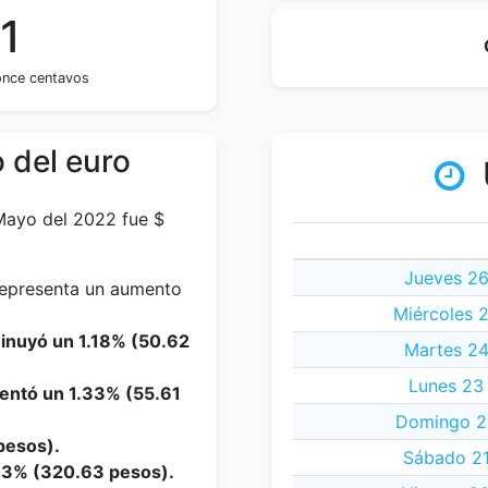
1
once centavos
 del euro
 Mayo del 2022 fue $
Jueves 26
 representa un aumento
Miércoles 
minuyó un 1.18% (50.62
Martes 24
Lunes 23
mentó un 1.33% (55.61
Domingo 2
pesos).
Sábado 21
.03% (320.63 pesos).