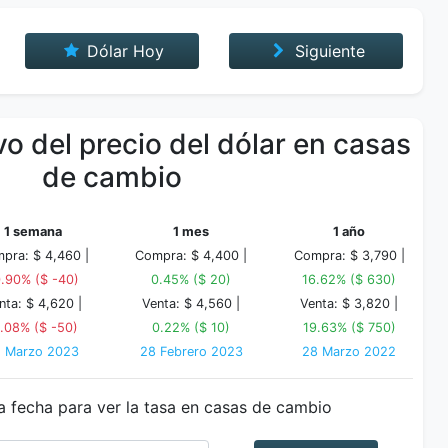
Dólar Hoy
Siguiente
o del precio del dólar en casas
de cambio
1 semana
1 mes
1 año
pra: $ 4,460 |
Compra: $ 4,400 |
Compra: $ 3,790 |
0.90% ($ -40)
0.45% ($ 20)
16.62% ($ 630)
nta: $ 4,620 |
Venta: $ 4,560 |
Venta: $ 3,820 |
1.08% ($ -50)
0.22% ($ 10)
19.63% ($ 750)
1 Marzo 2023
28 Febrero 2023
28 Marzo 2022
a fecha para ver la tasa en casas de cambio
Fecha