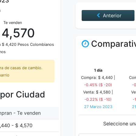
023
a
Anterior
Te venden
 4,570
Comparativ
 a $ 4,420 Pesos Colombianos
nos
tra de casas de cambio.
1 día
barrio
Compra: $ 4,440 |
Com
-0.45% ($ -20)
-
 por Ciudad
Venta: $ 4,580 |
Ve
-0.22% ($ -10)
-
27 Marzo 2023
2
pran - Te venden
Seleccione un
,440 - $ 4,570