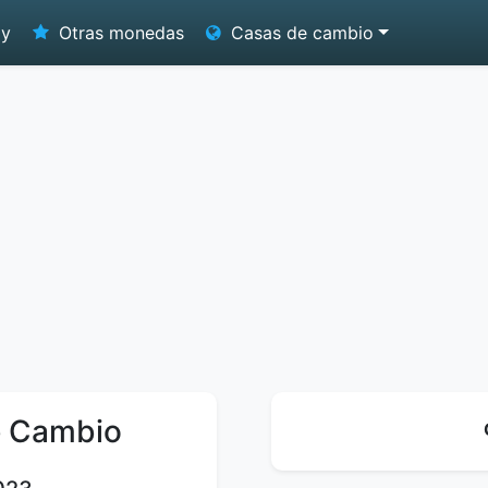
oy
Otras monedas
Casas de cambio
e Cambio