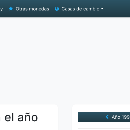
oy
Otras monedas
Casas de cambio
 el año
Año
199