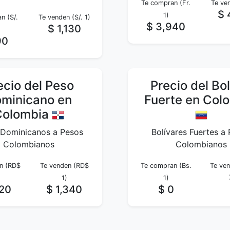
Te compran (Fr.
Te ven
$ 
1)
n (S/.
Te venden (S/. 1)
$ 3,940
$ 1,130
90
ecio del Peso
Precio del Bol
minicano en
Fuerte en Col
Colombia
 Dominicanos a Pesos
Bolívares Fuertes a
Colombianos
Colombianos
n (RD$
Te venden (RD$
Te compran (Bs.
Te ven
1)
1)
220
$ 1,340
$ 0