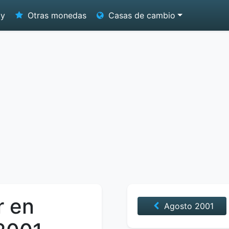
oy
Otras monedas
Casas de cambio
r en
Agosto
2001