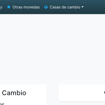
oy
Otras monedas
Casas de cambio
e Cambio