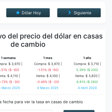
Dólar Hoy
Siguiente
o del precio del dólar en casas
de cambio
1 semana
1 mes
1 año
pra: $ 3,970 |
Compra: $ 3,970 |
Compra: $ 3,710 |
1.51% ($ -60)
-1.51% ($ -60)
5.39% ($ 200)
nta: $ 4,110 |
Venta: $ 4,100 |
Venta: $ 3,820 |
0.73% ($ -30)
-0.49% ($ -20)
6.81% ($ 260)
8 Marzo 2025
4 Marzo 2025
4 Abril 2024
a fecha para ver la tasa en casas de cambio
Fecha