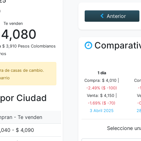
25
a
Anterior
Te venden
 4,080
Comparativ
a $ 3,910 Pesos Colombianos
nos
tra de casas de cambio.
1 día
barrio
Compra: $ 4,010 |
Com
-2.49% ($ -100)
-
 por Ciudad
Venta: $ 4,150 |
Ve
-1.69% ($ -70)
-
3 Abril 2025
2
pran - Te venden
Seleccione un
,040 - $ 4,090