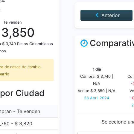
24
a
Anterior
Te venden
 3,850
Comparativ
a $ 3,740 Pesos Colombianos
nos
tra de casas de cambio.
1 día
barrio
Compra: $ 3,740 |
Com
N/A
-
 por Ciudad
Venta: $ 3,850 |
N/A
Ve
28 Abril 2024
-
2
pran - Te venden
Seleccione un
,760 - $ 3,820