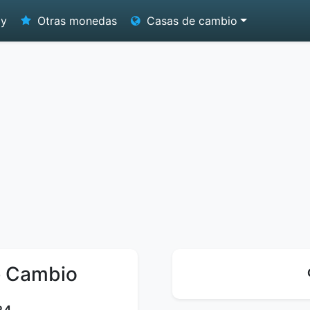
oy
Otras monedas
Casas de cambio
e Cambio