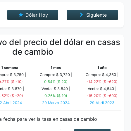
Dólar Hoy
Siguiente
o del precio del dólar en casas
de cambio
1 semana
1 mes
1 año
pra: $ 3,750 |
Compra: $ 3,720 |
Compra: $ 4,360 |
0.27% ($ -10)
0.54% ($ 20)
-14.22% ($ -620)
nta: $ 3,870 |
Venta: $ 3,840 |
Venta: $ 4,540 |
0.52% ($ -20)
0.26% ($ 10)
-15.20% ($ -690)
2 Abril 2024
29 Marzo 2024
29 Abril 2023
a fecha para ver la tasa en casas de cambio
Fecha