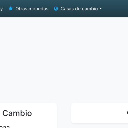
oy
Otras monedas
Casas de cambio
e Cambio