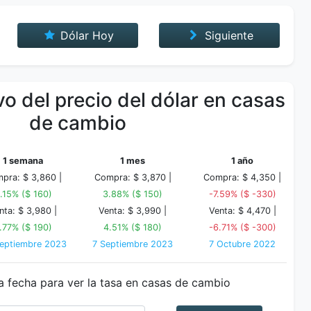
Dólar Hoy
Siguiente
o del precio del dólar en casas
de cambio
1 semana
1 mes
1 año
pra: $ 3,860 |
Compra: $ 3,870 |
Compra: $ 4,350 |
.15% ($ 160)
3.88% ($ 150)
-7.59% ($ -330)
nta: $ 3,980 |
Venta: $ 3,990 |
Venta: $ 4,470 |
.77% ($ 190)
4.51% ($ 180)
-6.71% ($ -300)
eptiembre 2023
7 Septiembre 2023
7 Octubre 2022
a fecha para ver la tasa en casas de cambio
Fecha