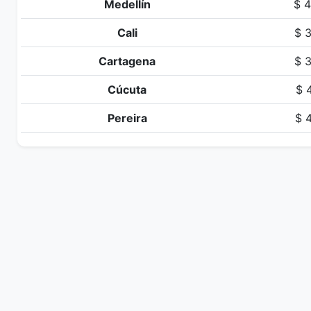
Medellín
$ 4
Cali
$ 3
Cartagena
$ 3
Cúcuta
$ 
Pereira
$ 4