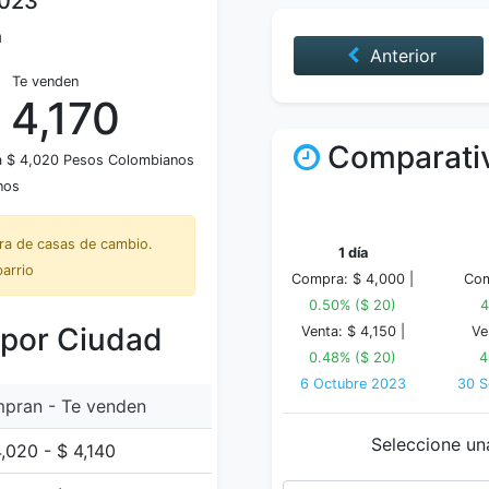
2023
a
Anterior
Te venden
 4,170
Comparativ
 a $ 4,020 Pesos Colombianos
nos
tra de casas de cambio.
1 día
barrio
Compra: $ 4,000 |
Com
0.50% ($ 20)
4
 por Ciudad
Venta: $ 4,150 |
Ve
0.48% ($ 20)
4
6 Octubre 2023
30 S
pran - Te venden
Seleccione un
,020 - $ 4,140