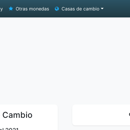
oy
Otras monedas
Casas de cambio
e Cambio