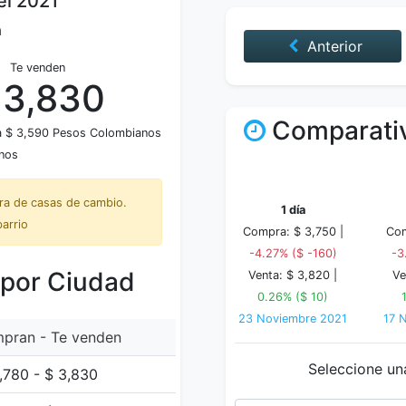
el 2021
a
Anterior
Te venden
 3,830
Comparativ
 a $ 3,590 Pesos Colombianos
nos
tra de casas de cambio.
1 día
barrio
Compra: $ 3,750 |
Com
-4.27% ($ -160)
-3
 por Ciudad
Venta: $ 3,820 |
Ve
0.26% ($ 10)
23 Noviembre 2021
17 
pran - Te venden
Seleccione un
,780 - $ 3,830