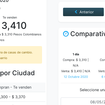
2020
a
Anterior
Te venden
 3,410
Comparativ
a $ 3,310 Pesos Colombianos
nos
tra de casas de cambio.
1 día
barrio
Compra: $ 3,310 |
Com
N/A
 por Ciudad
Venta: $ 3,410 |
N/A
Vent
12 Octubre 2020
6 
pran - Te venden
Seleccione un
,300 - $ 3,370