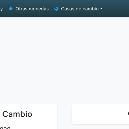
oy
Otras monedas
Casas de cambio
e Cambio