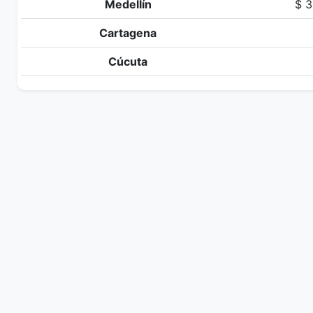
Medellín
$ 3
Cartagena
Cúcuta