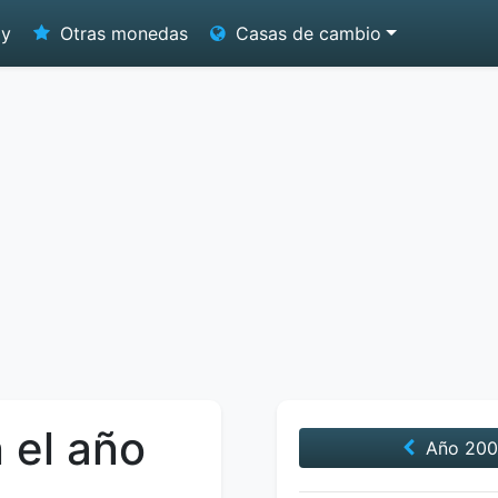
oy
Otras monedas
Casas de cambio
 el año
Año
200