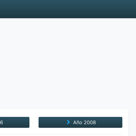
6
Año
2008